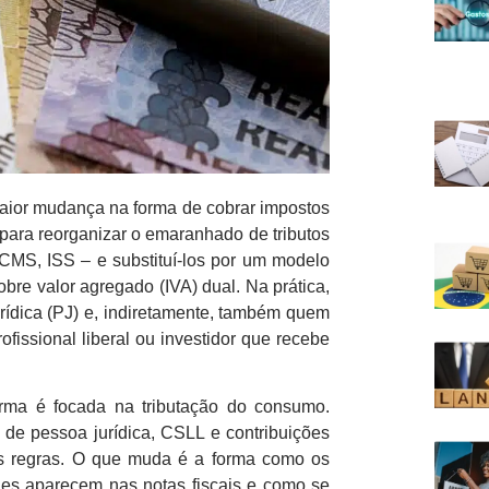
maior mudança na forma de cobrar impostos
para reorganizar o emaranhado de tributos
ICMS, ISS – e substituí-los por um modelo
re valor agregado (IVA) dual. Na prática,
rídica (PJ) e, indiretamente, também quem
fissional liberal ou investidor que recebe
orma é focada na tributação do consumo.
de pessoa jurídica, CSLL e contribuições
ias regras. O que muda é a forma como os
eles aparecem nas notas fiscais e como se