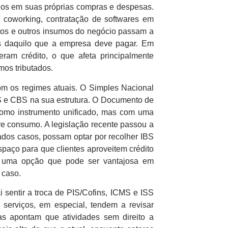
ados em suas próprias compras e despesas.
ou coworking, contratação de softwares em
ntos e outros insumos do negócio passam a
s daquilo que a empresa deve pagar. Em
ram crédito, o que afeta principalmente
mos tributados.
com os regimes atuais. O Simples Nacional
BS e CBS na sua estrutura. O Documento de
omo instrumento unificado, mas com uma
re consumo. A legislação recente passou a
ados casos, possam optar por recolher IBS
spaço para que clientes aproveitem crédito
É uma opção que pode ser vantajosa em
 caso.
 sentir a troca de PIS/Cofins, ICMS e ISS
serviços, em especial, tendem a revisar
vas apontam que atividades sem direito a