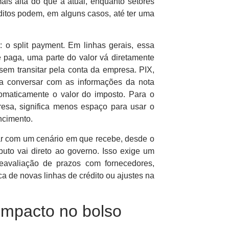
ais alta do que a atual, enquanto setores
ditos podem, em alguns casos, até ter uma
o split payment. Em linhas gerais, essa
 paga, uma parte do valor vá diretamente
sem transitar pela conta da empresa. PIX,
a conversar com as informações da nota
utomaticamente o valor do imposto. Para o
presa, significa menos espaço para usar o
encimento.
mar com um cenário em que recebe, desde o
ibuto vai direto ao governo. Isso exige um
reavaliação de prazos com fornecedores,
ca de novas linhas de crédito ou ajustes na
 impacto no bolso