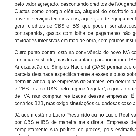
pelo valor agregado, descontando créditos de IVA ger
Custos como energia elétrica, aluguel de escritório 
nuvem, serviços terceirizados, aquisição de equipame
gerar créditos de CBS e IBS, que podem ser abatido
contrapartida, gastos com folha de pagamento não ge
atividades intensivas em mão de obra, com poucos insu
Outro ponto central está na convivência do novo IVA 
continua existindo, mas foi adaptado para incorporar I
Arrecadação do Simples Nacional (DAS) permanece c
parcela destinada especificamente a esses tributos sob
permitir, ainda, que empresas do Simples, em determin
e CBS fora do DAS, pelo regime “regular”, o que abre e
de IVA nas compras realizadas dessas empresas. 
cenários B2B, mas exige simulações cuidadosas caso a
Já quem está no Lucro Presumido ou no Lucro Real vai
por CBS e IBS de maneira mais direta. Empresas de 
completamente sua política de preços, pois estimati