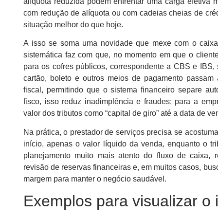
alíquota reduzida podem enfrentar uma carga efetiva m
com redução de alíquota ou com cadeias cheias de cré
situação melhor do que hoje.
A isso se soma uma novidade que mexe com o caixa: 
sistemática faz com que, no momento em que o cliente
para os cofres públicos, correspondente a CBS e IBS, 
cartão, boleto e outros meios de pagamento passam 
fiscal, permitindo que o sistema financeiro separe a
fisco, isso reduz inadimplência e fraudes; para a em
valor dos tributos como “capital de giro” até a data de v
Na prática, o prestador de serviços precisa se acostu
início, apenas o valor líquido da venda, enquanto o tr
planejamento muito mais atento do fluxo de caixa, 
revisão de reservas financeiras e, em muitos casos, bus
margem para manter o negócio saudável.
Exemplos para visualizar o